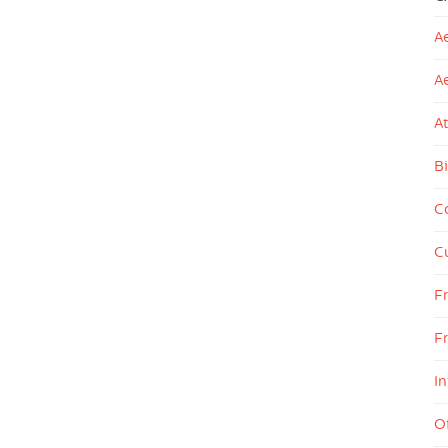
Ae
A
At
Bi
Co
Cu
F
Fr
In
Of