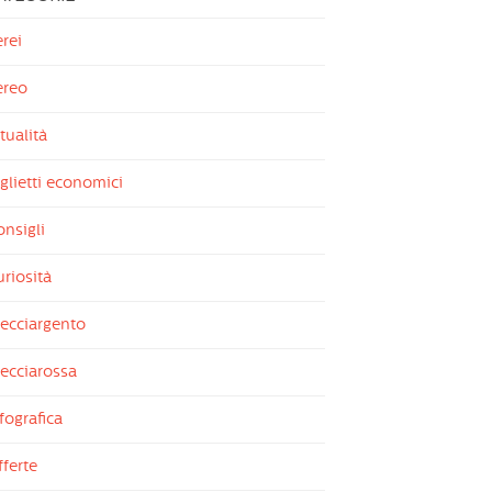
rei
ereo
tualità
glietti economici
nsigli
riosità
recciargento
ecciarossa
fografica
ferte