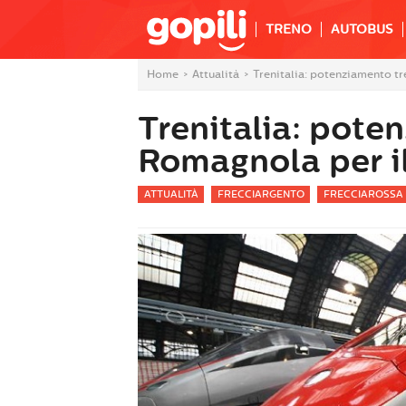
TRENO
AUTOBUS
Home
>
Attualità
>
Trenitalia: potenziamento tr
Trenitalia: pote
Romagnola per i
ATTUALITÀ
FRECCIARGENTO
FRECCIAROSSA