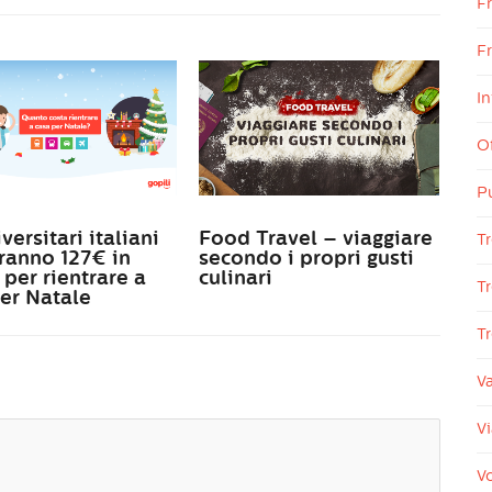
F
Fr
In
Of
P
versitari italiani
Food Travel – viaggiare
Tr
ranno 127€ in
secondo i propri gusti
per rientrare a
culinari
Tr
er Natale
T
V
Vi
Vo