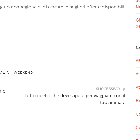
Sc
N
agitto non regionale, di cercare le migliori offerte disponibili
Gl
de
C
Ae
ALIA
•
WEEKEND
A
At
SUCCESSIVO
are
Tutto quello che devi sapere per viaggiare con il
Bi
tuo animale
Co
Cu