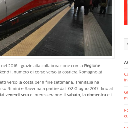
A
nel 2016, grazie alla collaborazione con la
Regione
kend il numero di corse verso la costiera Romagnola!
C
in
etti verso la costa per il fine settimana, Trenitalia ha
verso Rimini e Ravenna a partire dal 02 Giugno 2017 fino al
Gl
dal
venerdi sera
e interesseranno
il
sabato, la domenica
e i
me
Fo
cu