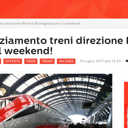
eni direzione Riviera Romagnola per il weekend!
nziamento treni direzione 
l weekend!
18 Luglio 2017 alle 14:20 •
OFFERTE
TRENI
TRENO
VACANZE