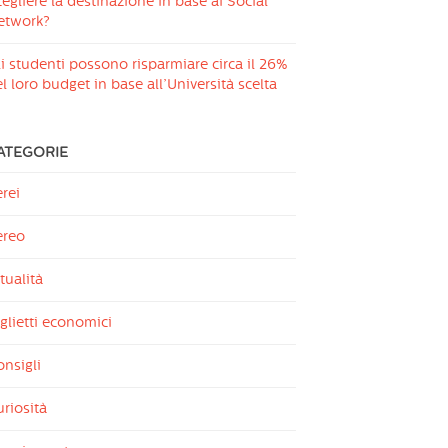
egliere la destinazione in base ai Social
etwork?
i studenti possono risparmiare circa il 26%
l loro budget in base all’Università scelta
ATEGORIE
rei
ereo
tualità
glietti economici
nsigli
riosità