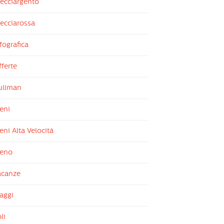
recciargento
ecciarossa
fografica
ferte
ullman
eni
eni Alta Velocità
reno
acanze
aggi
li