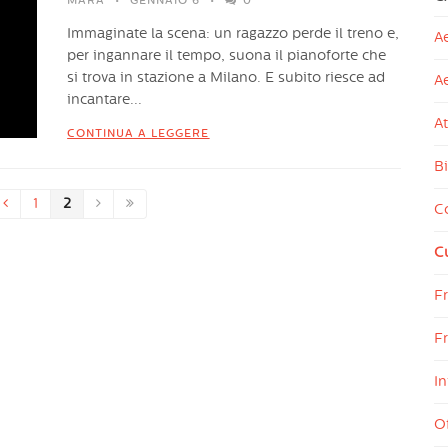
MARA
GENNAIO 6
0
Immaginate la scena: un ragazzo perde il treno e,
Ae
per ingannare il tempo, suona il pianoforte che
si trova in stazione a Milano. E subito riesce ad
A
incantare...
At
CONTINUA A LEGGERE
Bi
1
2
Co
Cu
F
Fr
In
Of