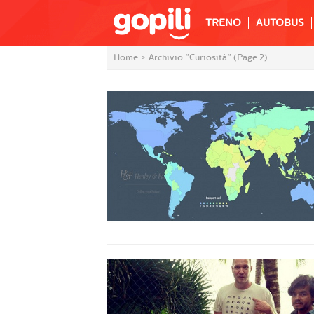
TRENO
AUTOBUS
Home
>
Archivio "Curiosità"
(Page 2)