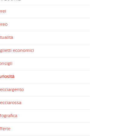
rei
ereo
tualità
glietti economici
nsigli
riosità
recciargento
ecciarossa
fografica
ferte