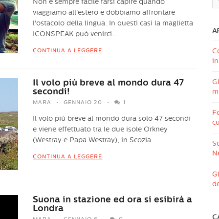
Non è sempre facile farsi capire quando
viaggiamo all'estero e dobbiamo affrontare
l'ostacolo della lingua. In questi casi la maglietta
A
ICONSPEAK può venirci...
C
CONTINUA A LEGGERE
in
Il volo più breve al mondo dura 47
Gl
secondi!
me
MARA
GENNAIO 20
1
Fo
Il volo più breve al mondo dura solo 47 secondi
cu
e viene effettuato tra le due isole Orkney
(Westray e Papa Westray), in Scozia.
Sc
N
CONTINUA A LEGGERE
Gl
de
Suona in stazione ed ora si esibirà a
Londra
C