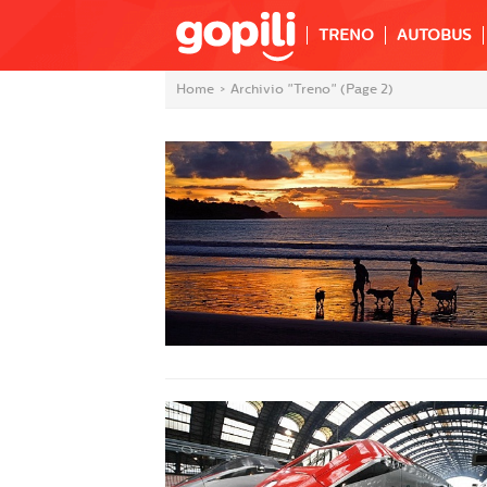
TRENO
AUTOBUS
Home
>
Archivio "Treno"
(Page 2)