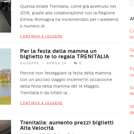
Questa estate Trenitalia, come già avvenuto nel
2016, grazie alla collaborazione con la Regione
A
Emilia-Romagna ha incrementato per i weekend
il numero di...
C
CONTINUA A LEGGERE
in
Gl
Per la festa della mamma un
biglietto te lo regala TRENITALIA
me
GIUSEPPE
APRILE 24
0
Fo
Perché non festeggiare la festa della mamma
cu
con un piccolo viaggio insieme?In occassione
della festa della mamma del 14 Maggio,
Sc
Trenitalia ti da infatti la...
N
CONTINUA A LEGGERE
Gl
de
Trenitalia: aumento prezzi biglietti
Alta Velocità
C