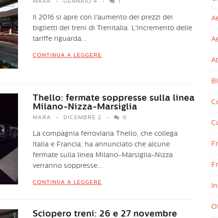
MARA
GENNAIO 4
1
Il 2016 si apre con l'aumento dei prezzi dei
Ae
biglietti dei treni di Trenitalia. L'incremento delle
tariffe riguarda...
A
CONTINUA A LEGGERE
At
Bi
Thello: fermate soppresse sulla linea
Co
Milano-Nizza-Marsiglia
MARA
DICEMBRE 2
0
Cu
La compagnia ferroviaria Thello, che collega
F
Italia e Francia, ha annunciato che alcune
fermate sulla linea Milano-Marsiglia-Nizza
Fr
verranno soppresse...
CONTINUA A LEGGERE
In
Of
Sciopero treni: 26 e 27 novembre