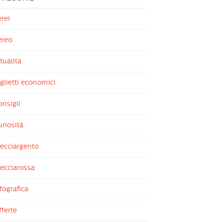
rei
ereo
tualità
glietti economici
nsigli
riosità
recciargento
ecciarossa
fografica
ferte