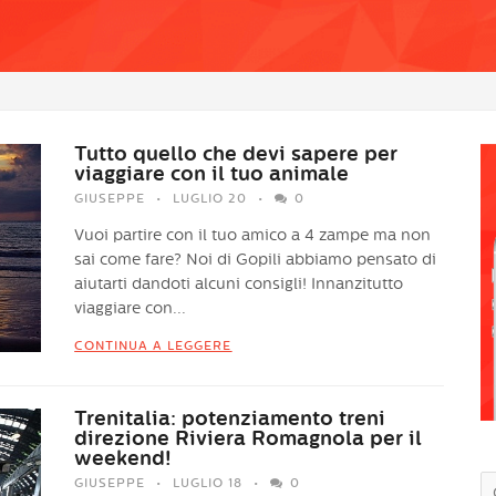
Tutto quello che devi sapere per
viaggiare con il tuo animale
GIUSEPPE
LUGLIO 20
0
Vuoi partire con il tuo amico a 4 zampe ma non
sai come fare? Noi di Gopili abbiamo pensato di
aiutarti dandoti alcuni consigli! Innanzitutto
viaggiare con...
CONTINUA A LEGGERE
Trenitalia: potenziamento treni
direzione Riviera Romagnola per il
weekend!
GIUSEPPE
LUGLIO 18
0